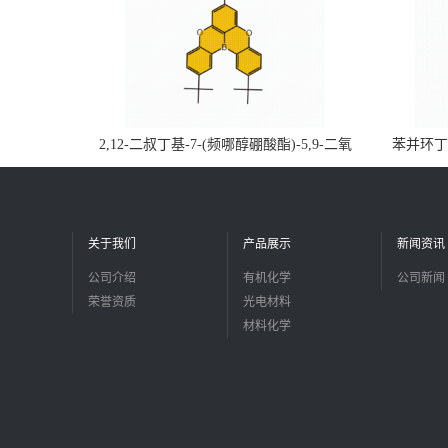
2,12-二叔丁基-7-(频哪醇硼酸酯)-5,9-二氧
苯并环丁烯
杂-13b-硼萘并[3,2,1-de]蒽CAS号2648896-
品
28-8；优势供应，可按需分装，实验室现货
直发
关于我们
产品展示
新闻资讯
公司介绍
有机化学
公司新闻
荣誉资质
光电材料
材料化学