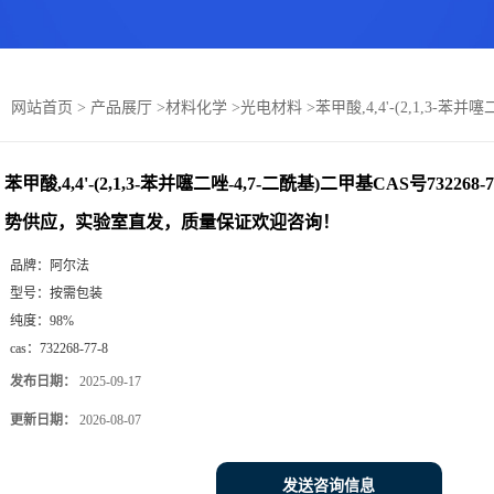
：
网站首页
>
产品展厅
>
材料化学
>
光电材料
>
苯甲酸,4,4'-(2,1,3-苯
苯甲酸,4,4'-(2,1,3-苯并噻二唑-4,7-二酰基)二甲基CAS号73226
势供应，实验室直发，质量保证欢迎咨询！
品牌：
阿尔法
型号：
按需包装
纯度：
98%
cas：
732268-77-8
发布日期：
2025-09-17
更新日期：
2026-08-07
发送咨询信息