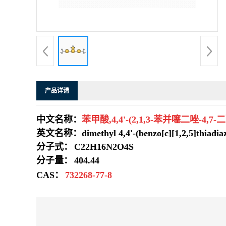
系
方
式
产品详请
在
中文名称：
苯甲酸,4,4'-(2,1,3-苯并噻二唑-4,
线
英文名称：dimethyl 4,4'-(benzo[c][1,2,5]thiadiazo
留
分子式：
C22H16N2O4S
分子量：
404.44
言
CAS：
732268-77-8