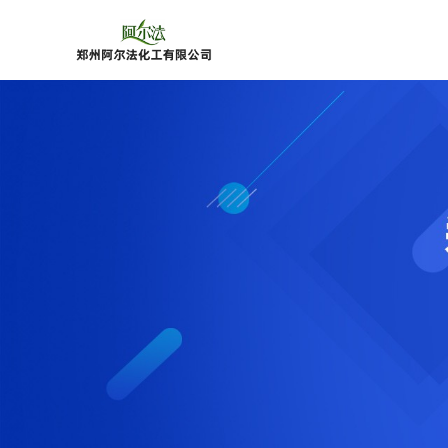
公
司
首
页
公
司
介
绍