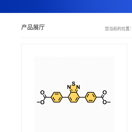
证
书
产品展厅
您当前的位置
荣
誉
产
品
展
厅
联