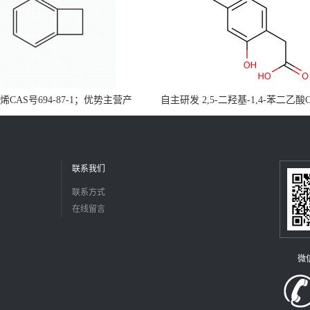
CAS号694-87-1；优势主营产
自主研发 2,5-二羟基-1,4-苯二乙酸
，现货直发，大小包装均可
5488-16-4；公斤级现货优势供应
障，价格优惠，欢迎咨询！百公斤
联系我们
联系方式
在线留言
微