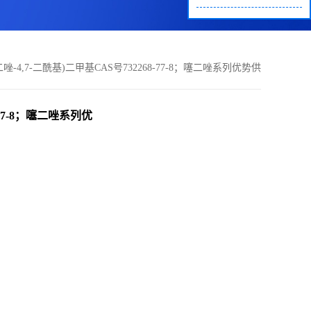
并噻二唑-4,7-二酰基)二甲基CAS号732268-77-8；噻二唑系列优势供
应，实验室直发，质量保证欢迎咨询！
8-77-8；噻二唑系列优