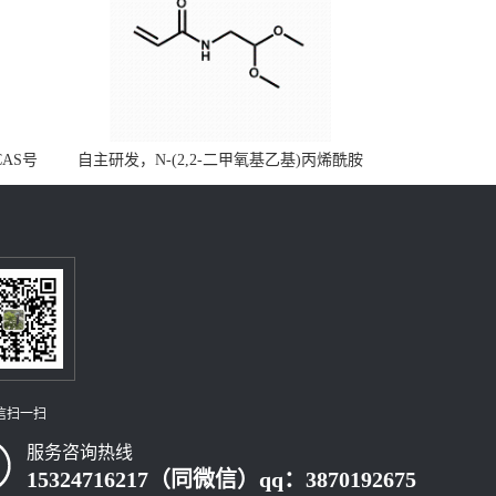
CAS号
自主研发，N-(2,2-二甲氧基乙基)丙烯酰胺
，质量保
CAS号49707-23-5；丙烯酰胺类单体优势供
级可供应
应，公斤级现货，质量保障，量多优惠，欢
迎咨询！
信扫一扫
服务咨询热线
15324716217（同微信）qq：3870192675