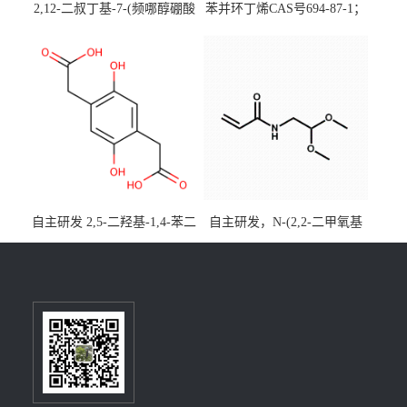
2,12-二叔丁基-7-(频哪醇硼酸
苯并环丁烯CAS号694-87-1；
酯)-5,9-二氧杂-13b-硼萘并
优势主营产品，现货直发，
[3,2,1-de]蒽CAS号2648896-
大小包装均可
28-8；优势供应，可按需分
装，实验室现货直发
自主研发 2,5-二羟基-1,4-苯二
自主研发，N-(2,2-二甲氧基
乙酸CAS号5488-16-4；公斤
乙基)丙烯酰胺CAS号49707-
级现货优势供应，质量保
23-5；丙烯酰胺类单体优势供
障，价格优惠，欢迎咨询！
应，公斤级现货，质量保
百公斤级可供应
障，量多优惠，欢迎咨询！