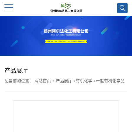
公
司
首
页
产品展厅
您当前的位置：
网站首页
>
产品展厅
>
有机化学
>
一般有机化学品
公
>
N-月桂酰-L-谷氨酰胺CAS号1375478-45-7；科研试剂优势供应，实
司
验室直发，质量保证，欢迎咨询！
介
绍