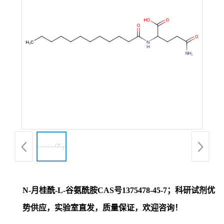
证
书
荣
誉
产
品
展
N-月桂酰-L-谷氨酰胺CAS号1375478-45-7；科研试剂优
厅
势供应，实验室直发，质量保证，欢迎咨询！
联