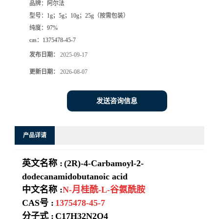
品牌：
阿尔法
型号：
1g；5g；10g；25g（按需包装）
系
纯度：
97%
cas：
1375478-45-7
方
发布日期：
2025-09-17
式
更新日期：
2026-08-07
在
发送咨询信息
线
产品详请
留
英文名称 :
(2R)-4-Carbamoyl-2-
言
dodecanamidobutanoic acid
中文名称 :
N-月桂酰-L-谷氨酰胺
CAS号 :
1375478-45-7
分子式 :
C17H32N2O4