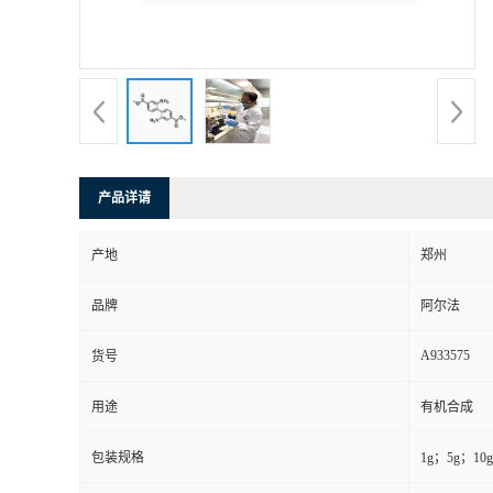
系
方
式
产品详请
在
产地
郑州
线
品牌
阿尔法
留
A933575
货号
言
用途
有机合成
包装规格
1g；5g；1