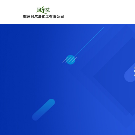
公
司
首
页
公
司
介
绍