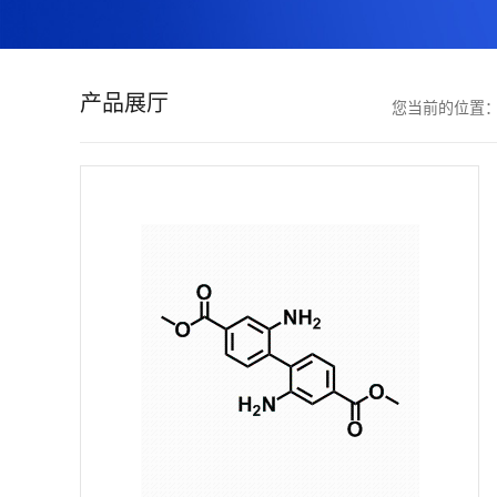
证
书
产品展厅
您当前的位置
荣
誉
产
品
展
厅
联