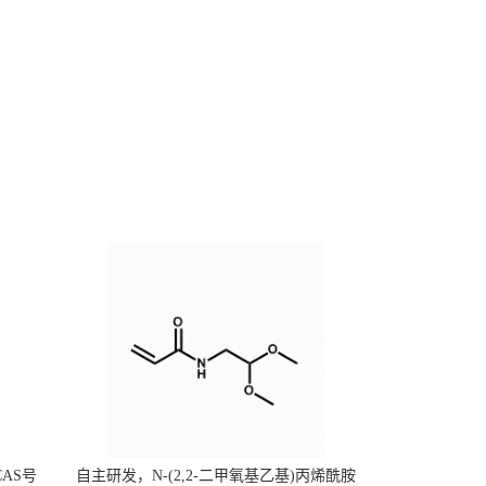
CAS号
自主研发，N-(2,2-二甲氧基乙基)丙烯酰胺