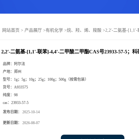
：
网站首页
>
产品展厅
>
有机化学
>
烷、羟、烯、羧酸
>
2,2'-二氨基-[1
2,2'-二氨基-[1,1'-联苯]-4,4'-二甲酸二甲酯CAS号23933-57
品牌：
阿尔法
产地：
郑州
型号：
1g；5g；10g；25g；100g；500g（按需包装）
货号：
A933575
纯度：
98
cas：
23933-57-5
发布日期：
2025-10-14
更新日期：
2026-08-07