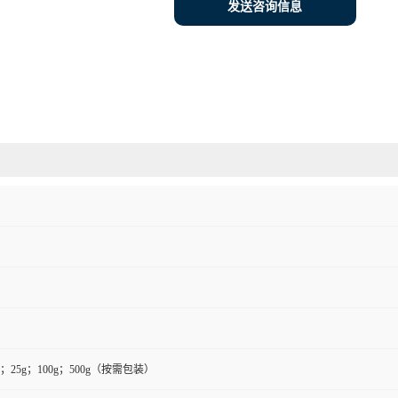
发送咨询信息
0g；25g；100g；500g（按需包装）