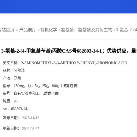
网站首页
>
产品展厅
>
有机化学
>
氨基酸、氨基酸及其衍生物
>
3-氨基-2
3-氨基-2-(4-甲氧基苄基)丙酸CAS号682803-14-1；优势供应
英文名称：
2-AMINOMETHYL-3-(4-METHOXY-PHENYL)-PROPIONIC ACID
品牌：
阿尔法
产地：
郑州
型号：
250mg；1g；5g；25g；100g（按需包装）
货号：
自有实验室和工厂,质优价廉...
纯度：
98
cas：
682803-14-1
发布日期：
2025-11-12
更新日期：
2026-08-07