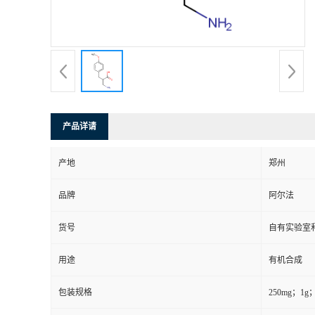
系
方
式
产品详请
在
产地
郑州
线
品牌
阿尔法
留
货号
自有实验室和
言
用途
有机合成
包装规格
250mg；1