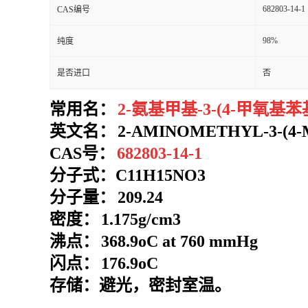
682803-14-1
CAS编号
98%
纯度
是否进口
否
常用名：
2-氨基甲基-3-(4-甲氧基苯
英文名：
2-AMINOMETHYL-3-(4
CAS号：
682803-14-1
分子式：
C11H15NO3
分子量：
209.24
密度：
1.175g/cm3
沸点：
368.9oC at 760 mmHg
闪点：
176.9oC
存储：避光，密封室温。