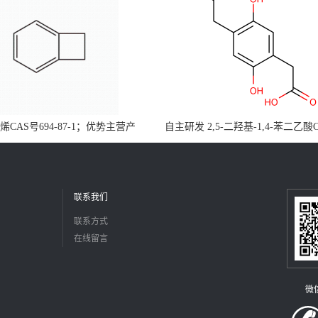
CAS号694-87-1；优势主营产
自主研发 2,5-二羟基-1,4-苯二乙酸
，现货直发，大小包装均可
5488-16-4；公斤级现货优势供应
障，价格优惠，欢迎咨询！百公斤
联系我们
联系方式
在线留言
微