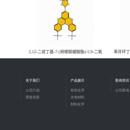
2,12-二叔丁基-7-(频哪醇硼酸酯)-5,9-二氧
苯并环丁烯
杂-13b-硼萘并[3,2,1-de]蒽CAS号2648896-
品
28-8；优势供应，可按需分装，实验室现货
直发
关于我们
产品展示
新闻资讯
公司介绍
有机化学
公司新闻
荣誉资质
光电材料
材料化学