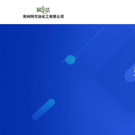
公
司
首
页
公
司
介
绍