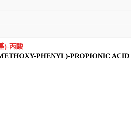
基)-丙酸
-METHOXY-PHENYL)-PROPIONIC ACID