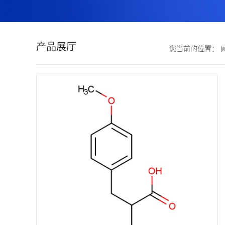
证
书
产品展厅
您当前的位置：
荣
誉
产
品
展
厅
联