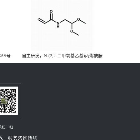
CAS号
自主研发，N-(2,2-二甲氧基乙基)丙烯酰胺
，质量保
CAS号49707-23-5；丙烯酰胺类单体优势供
级可供应
应，公斤级现货，质量保障，量多优惠，欢
迎咨询！
信扫一扫
服务咨询热线