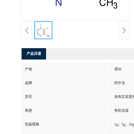
系
方
式
产品详请
在
产地
郑州
线
品牌
阿尔法
留
货号
自有实验室和
言
用途
有机合成
包装规格
1g；5g；10