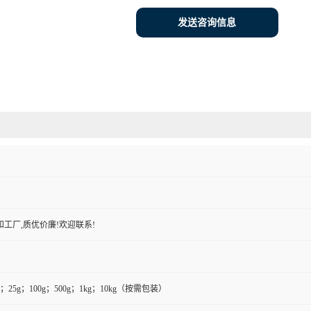
发送咨询信息
工厂,质优价廉!欢迎联系!
g；25g；100g；500g；1kg；10kg（按需包装）