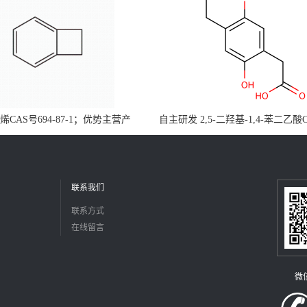
CAS号694-87-1；优势主营产
自主研发 2,5-二羟基-1,4-苯二乙酸
，现货直发，大小包装均可
5488-16-4；公斤级现货优势供应
障，价格优惠，欢迎咨询！百公斤
联系我们
联系方式
在线留言
微