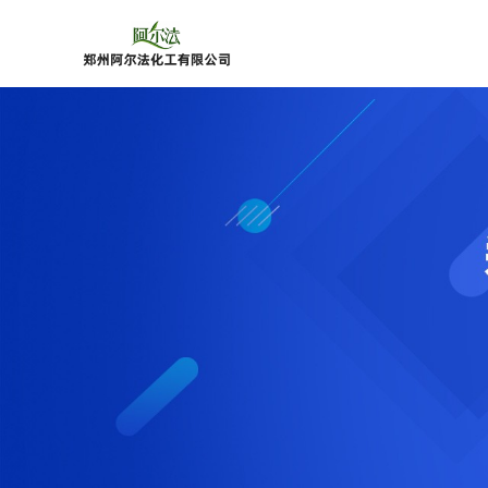
公
司
首
页
公
司
介
绍