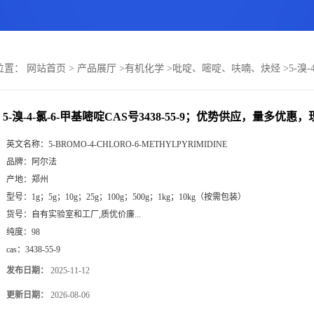
位置：
网站首页
>
产品展厅
>
有机化学
>
吡啶、嘧啶、呋喃、炔烃
>
5-溴
5-溴-4-氯-6-甲基嘧啶CAS号3438-55-9；优势供应，量多优惠
英文名称：
5-BROMO-4-CHLORO-6-METHYLPYRIMIDINE
品牌：
阿尔法
产地：
郑州
型号：
1g；5g；10g；25g；100g；500g；1kg；10kg（按需包装）
货号：
自有实验室和工厂,质优价廉...
纯度：
98
cas：
3438-55-9
发布日期：
2025-11-12
更新日期：
2026-08-06