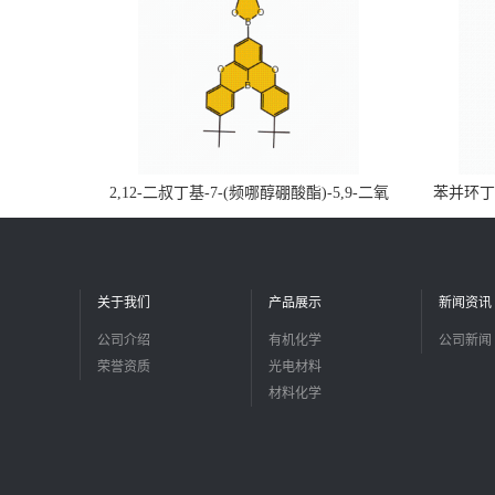
2,12-二叔丁基-7-(频哪醇硼酸酯)-5,9-二氧
苯并环丁烯
杂-13b-硼萘并[3,2,1-de]蒽CAS号2648896-
品
28-8；优势供应，可按需分装，实验室现货
直发
关于我们
产品展示
新闻资讯
公司介绍
有机化学
公司新闻
荣誉资质
光电材料
材料化学