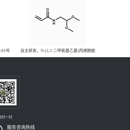
CAS号
自主研发，N-(2,2-二甲氧基乙基)丙烯酰胺
，质量保
CAS号49707-23-5；丙烯酰胺类单体优势供
级可供应
应，公斤级现货，质量保障，量多优惠，欢
迎咨询！
信扫一扫
服务咨询热线