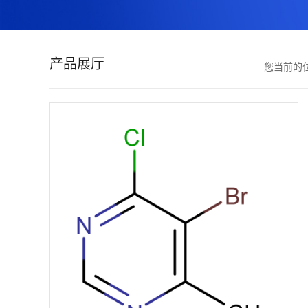
证
书
产品展厅
您当前的
荣
誉
产
品
展
厅
联