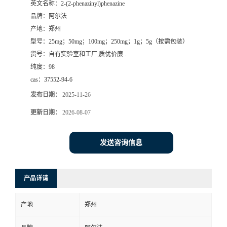
英文名称：
2-(2-phenazinyl)phenazine
品牌：
阿尔法
系
产地：
郑州
型号：
25mg；50mg；100mg；250mg；1g；5g（按需包装）
方
货号：
自有实验室和工厂,质优价廉...
纯度：
98
式
cas：
37552-94-6
在
发布日期：
2025-11-26
更新日期：
2026-08-07
线
发送咨询信息
留
言
产品详请
产地
郑州