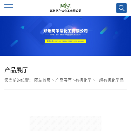
公
司
首
页
产品展厅
您当前的位置：
网站首页
>
产品展厅
>
有机化学
>
一般有机化学品
公
>
2,2'-联吩嗪CAS号37552-94-6；科研试剂优势供应，实验室直发，
司
大小包装均可，价格优惠欢迎咨询！
介
绍