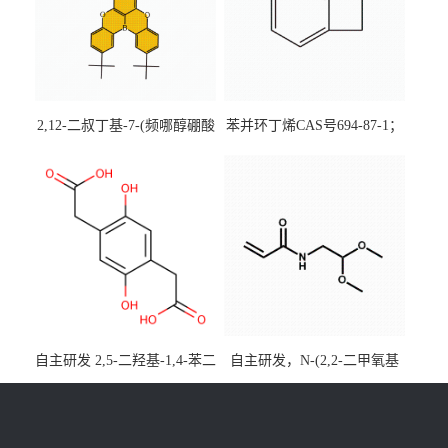
2,12-二叔丁基-7-(频哪醇硼酸
苯并环丁烯CAS号694-87-1；
酯)-5,9-二氧杂-13b-硼萘并
优势主营产品，现货直发，
[3,2,1-de]蒽CAS号2648896-
大小包装均可
28-8；优势供应，可按需分
装，实验室现货直发
自主研发 2,5-二羟基-1,4-苯二
自主研发，N-(2,2-二甲氧基
乙酸CAS号5488-16-4；公斤
乙基)丙烯酰胺CAS号49707-
级现货优势供应，质量保
23-5；丙烯酰胺类单体优势供
障，价格优惠，欢迎咨询！
应，公斤级现货，质量保