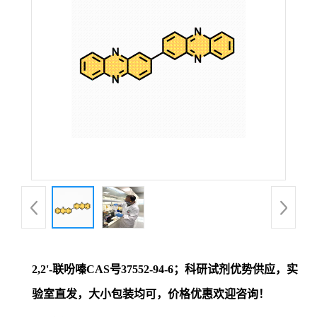
证
书
荣
誉
产
品
展
2,2'-联吩嗪CAS号37552-94-6；科研试剂优势供应，实
厅
验室直发，大小包装均可，价格优惠欢迎咨询！
联