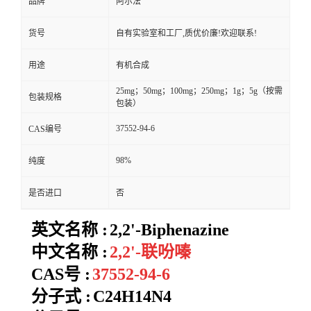
品牌
阿尔法
货号
自有实验室和工厂,质优价廉!欢迎联系!
用途
有机合成
25mg；50mg；100mg；250mg；1g；5g（按需
包装规格
包装）
37552-94-6
CAS编号
98%
纯度
是否进口
否
英文名称 :
2,2'-Biphenazine
中文名称 :
2,2'-联吩嗪
CAS号 :
37552-94-6
分子式 :
C24H14N4